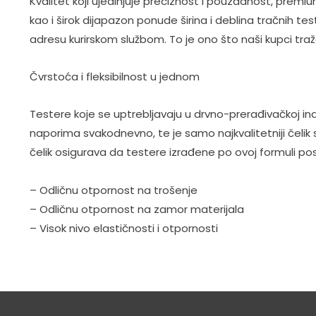
Kvalitet koji ujedinjuje preciznost i pouzdanost, premi
kao i širok dijapazon ponude širina i deblina tračnih 
adresu kurirskom službom. To je ono što naši kupci traže
Čvrstoća i fleksibilnost u jednom
Testere koje se uptrebljavaju u drvno-prerađivačkoj i
naporima svakodnevno, te je samo najkvalitetniji čel
čelik osigurava da testere izrađene po ovoj formuli pose
– Odličnu otpornost na trošenje
– Odličnu otpornost na zamor materijala
– Visok nivo elastičnosti i otpornosti