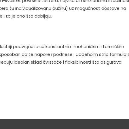
um-kvalitet površine testera, najviša dimenzionalna stabilnost
testera (u individualizovanu dužinu) uz mogućnost dostave na
 i to je ono što dobijaju.
ndustriji podvrgnute su konstantnim mehaničkim i termičkim
ik sposoban da te napore i podnese. Uddeholm strip formula 
duju idealan sklad čvrstoće i flaksibilnosti što osigurava: